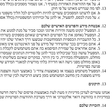
4. על אף ההוראות האחרות בסעיף ז’, אנו נשמור מסמכים (כולל מסמכים אלקטרוניים) המכילים נתונים אישיים:
לפי מה שנדרש מאתנו על פי חוק;
b. אם לדעתנו המסמכים עשויים להיות רלוונטיים לכל הליך משפטי מתמשך או פוטנציאלי;
c. על מנת לבסס, להפעיל, או להגן על זכויותינו המשפטיות (כולל אספקה של מידע לאחרים למטרות מניעת הונאה והפחתה של סיכון אשראי).
אבטחת מידע והפרטים האישיים שלכם
1. המפעיל ינקוט משנה זהירות ארגוני וטכני סביר על מנת למנוע את האבדן, השימוש לרעה, או השינוי של הפרטים האישיים שלכם.
2. המפעיל נאחסן את כל הפרטים האישיים שאתם מספקים בשרתים מאובטחים (המוגנים בסיסמא ובחומת אש).
3. כל ההעברות הכספיות הממוחשבות שבוצעו דרך האתר שלנו יהיו מוגנות באמצעות טכנולוגיית הצפנה.
4. אתם מכירים בכך שהשידור של מידע על פני האינטרנט אינו מאובטח מעצם היותו, ואנחנו ללא יכולים להבטיח שנתונים שנשלחים דרך האינטרנט יהיו מאובטחים.
5. אתם אחראים על שמירת הסיסמא בה אתם משתמשים לקבלת גישה לאתר שלנו חסויה; אנחנו לא נבקש מכם את הסיסמא שלכם (למעט בזמן ההתחברות לאתר שלנו).
.המפעיל עושה ככל שביכולתו בכדי להגן על סודיות הנתונים שנמסרו
מוחלט, והמפעילה מבהירה, כי בין היתר, במקרים שאינם בשליטתו ו/א
באופן מוחלט מפני גישה ו/או חדירה בלתי מורשית למאגרי המידע של
פגיעה בפרטיות.
המפעיל משתמש בעצמו או באמצעות צדדי ג’ באמצעי הגנה והצפנה כ
מידע מוצפנת בין מחשב המשתמש בזמן ביצוע הרכישה לבין שרתי ה
תיקונים
אנחנו עשויים לעדכן מדיניות זו מעת לעת באמצעות פרסום של גרסה חדשה ב
במדיניות זו בהודעת דואר אלקטרוני או דרך מערכת ההודעות הפרטיות שב
הזכויות שלכם