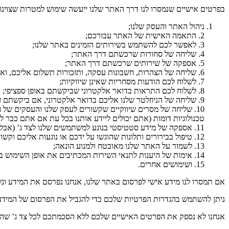
בפרטים אישיים שנמסרו לנו דרך האתר שלנו ייעשה שימוש למטרות שצוינו
ניהול האתר והעסק שלנו;
2. התאמה האישית של האתר עבורכם;
3. לאפשר לכם להשתמש בשירותים הזמינים באתר שלנו;
4. שליחה של סחורות שרכשתם דרך האתר;
5. אספקה של שירותים שרכשתם דרך האתר;
6. שליחה של הצהרות, חשבונות עסקה, ותזכורות תשלום אליכם, ואיסוף תשלומים מכם.
7. לשלוח לכם הודעות מסחריות שאינן שיווקיות;
8. לשלוח לכם התראות בדואר אלקטרוני שביקשתם באופן ספציפי;
9. שליחה של הניוזלטר שלנו אליכם בדואר אלקטרוני, אם ביקשתם זאת (אתם יכולים להודיע לנו בכל עת שכבר אין לכם צורך בניוזלטר);
10. שליחה של מסרים שיווקיים שקשורים לעסק שלנו והעסקים של
טכנולוגיות דומות (אתם יכולים ליידע אותנו בכל עת אם אתם כבר לא 
11. אספקה של מידע סטטיסטי בנוגע למשתמשים שלנו לצד ג’ (אבל צד ג’ זה לא יוכל לזהות אף משתמש בודד לפי המידע);
12. טיפול בבירורים ותלונות שהוגשו על ידכם או נוגעות אליכם וקשורות לאתר שלנו;
13. לשמור על האתר שלנו מאובטח ולמנוע הונאה;
14. אימות של היענות לתנאי השירות המכתיבים את אופן השימוש באתר (כולל ניטור של הודעות פרטיות שנשלחו דרך שירות ההודעות הפרטיות של האתר שלנו);
15. ושימושים אחרים.
אם תמסרו לנו מידע אישי לפרסום באתר שלנו, אנחנו נפרסם את המידע ונ
ניתן להשתמש בהגדרות הפרטיות שלכם כדי להגביל את הפרסום של המידע 
אנחנו לא נספק את הפרטים האישיים שלכם ללא הסכמתכם לכל צד ג’ שהוא, 