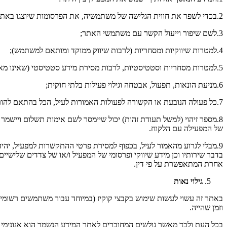
2.בכדי לשפר את חווית הגלישה של משתמשיה, את הפרסומות שיוצגו באתר ובפלטפורמות אחרות, וכן מבצעים, הצעות והטבות, לרבות מיקוד אלה להעדפותיך;
3.לשם שיפור וייעול הקשר עם משתמשי האתר;
4.למטרות שיווקיות ומסחריות (לרבות שיווק ממוקד ומותאם למשתמש);
5.למטרות מסחריות וסטטיסטיות, לרבות מסירת מידע סטטיסטי (שאינו מאפיין את המשתמש הספציפי) לצדדים שלישיים;
6.מניעת הונאות, תפעול, אבטחה וגילוי פעילות בלתי חוקית;
7.כל פעולה הנובעת או הקשורה לפעולות האמורות לעיל, הכל בהתאם להוראות הדין.
8.מספר זיהוי (למשל תעודת זהות) יכול שיימסר לשם אימות תשלום ויישמר
של המפעילה עם הלקוח.
9.מבלי לגרוע מהאמור לעיל, בכפוף למסירת פרטי ההתקשרות למפעיל, יה
בדבר שירותיו וכן מידע שיווקי ופרסומי של המפעיל ו/או של צדדים שלי
אחרת המתאפשרת על פי דין.
גילוי נאות
באתר זה עשוי לעשות שימוש בקבצי קוקיז (במיוחד עבור משתמשים רשומים ו
וזמן שהייה.
בכל העת ולבד מאשר גולשים המחוברים לאתר המידע הנשמר הוא אנונימי לח