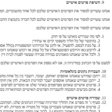
חשיפת פרטים אישיים
אנחנו עשויים למסור את הפרטים האישיים שלכם לכל אחד מהעובדים, המנהל
אנחנו עשויים למסור את הפרטים האישיים שלכם לכל חברה בקבוצת החברות 
אנחנו עשויים למסור את הפרטים האישיים שלכם:
לפי מה שנדרש מאתנו על פי חוק;
2. בהקשר של כל הליך משפטי קיים או עתידי;
3. על מנת לבסס, להפעיל, או להגן על זכויותינו המשפטיות (כולל אספקה של מידע לאחרים למטרות מניעת הונאה והפחתה של סיכון אשראי);
4. לרוכש (או הרוכש הפוטנציאלי) של כל עסק או רכוש שאנחנו רוכשים (או שוקלים לרכוש);
5. ולכל אדם שאנחנו מאמינים במידה סבירה שעשוי לפנות לבית דין או לכל רשות מוסמכת לצורך מסירה של הפרטים האישיים בהם סביר לדעתנו שאותו בית דין או רשות יורה על מסירה של פרטים אישיים אלה.
למעט על פי הכתוב במדיניות זו, אנו לא נספק את הפרטים האישיים שלכם ל
העברות נתונים בינלאומיות
ייתכן שמידע שאנחנו אוספים יאוחסן, יעובד, ויועבר בין כל אחת מה
2. ייתכן שמידע שאנחנו אוספים יועבר למדינות הבאות, להן אין חוקי הגנת נתונים התואמים את אלה הפועלים באזור הכלכלי האירופי: ארצות הברית של אמריקה, רוסיה, יפן, סין, והודו.
3. פרטים אישיים שאתם מפרסמים באתר שלנו או מוסרים לפרסום באתר שלנו עשויים להיות זמינים, באמצעות האינטרנט, מסביב לעולם. אנחנו לא יכולים למנוע את השימוש או השימוש לרעה במידע הזה בידי אחרים.
4. אתם מביעים הסכמה להעברות הפרטים האישיים המתוארות בסעיף ו’ זה.
שמירת פרטים אישיים
סעיף ג’ זה מפרט את תהליך ומדיניות שמירת הנתונים שלנו, המתוכנ
2. פרטים אישיים שאנחנו מעבדים עבור כל מטרה או מטרות, לא יישמרו יותר מכמה שנדרש עבור מטרה או מטרות אלה.
3. מבלי לגרוע מן האמור בסעיף ז-2, לרוב אנו נמחק נתונים אישיים הנמצאים בקטגוריות המפורטות מטה לאחר 365 ימים.