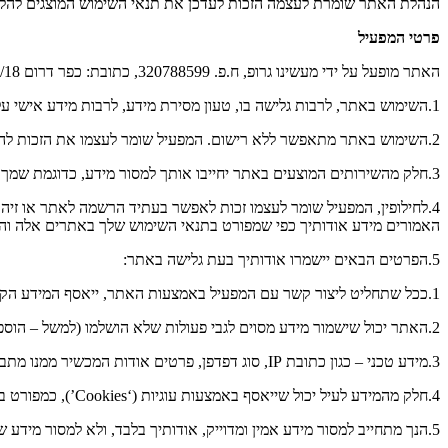
הנהלת האתר שומרת לעצמה הזכות לעדכן את תנאי השימוש המוצגים להלן 
פרטי המפעיל
האתר מופעל על ידי מעשינו גרופ, ח.פ. 320788599, כתובת: כפר דרום 4/18, נתיבות, דוא"ל:
1.השימוש באתר, לרבות גלישה בו, טעון מסירת מידע, לרבות מידע אישי על-ידי המשתמשים, כפי שיפורט להלן.
2.השימוש באתר מתאפשר ללא רישום. המפעיל שומר לעצמו את הזכות להנהיג רישום לאתר, וכן לחייב רישום כזה לשם קבלת פרטים ושירותים מסוימים.
3.חלק מהשירותים המוצעים באתר יחייבו אותך למסור מידע, כדוגמת שמך, כתובתך, דרכי ההתקשרות עמך, כתובת הדואר האלקטרוני שלך ו\או מספר תעודת זהות. השדות שחובה למלא, יסומנו במפורש.
האמורים מידע אודותיך כפי שמפורט בתנאי השימוש שלך באתרים אלה וה
5.הפרטים הבאים יישמרו אודותיך בעת גלישה באתר:
1.ככל שתחליט ליצור קשר עם המפעיל באמצעות האתר, ייאסף המידע הקשור ביצירת הקשר עמך (ובכלל זה, תוכן הפניה).
2.האתר יכול שישמור מידע מסוים לגבי פעולות שלא הושלמו (למשל – הוספת מוצרים לעגלת הקניות מבלי להשלים את הרכישה בפועל).
3.מידע טכני – כגון כתובת IP, סוג דפדפן, פרטים אודות המכשיר ממנו מתבצעת הגלישה, נתוני גלישה, נתוני מיקום, הרגלי שימוש באתר (לרבות גלישה ורכישה).
4.חלק מהמידע לעיל יכול שייאסף באמצעות עוגיות (‘Cookies’), כמפורט במדיניות השימוש בעוגיות (Cookie Policy) כמפורט להלן.
5.הנך מתחייב למסור מידע אמין ומדוייק, אודותיך בלבד, ולא למסור מידע של צדדים שלישיים או בשמם, למעט ככל שקיבלת מהצד השלישי כאמור הרשאה מראש ובכתב.