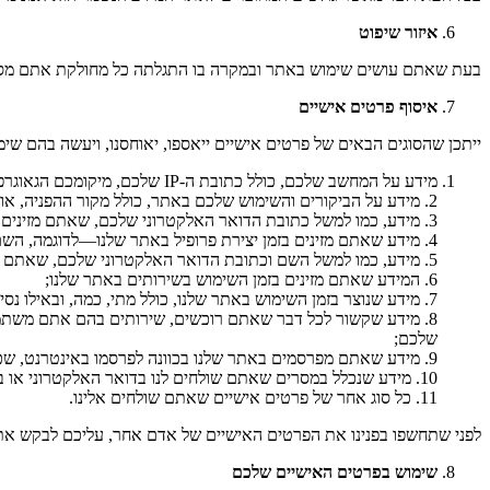
איזור שיפוט
בעת שאתם עושים שימוש באתר ובמקרה בו התגלתה כל מחולקת אתם מסכי
איסוף פרטים אישיים
ייתכן שהסוגים הבאים של פרטים אישיים ייאספו, יאוחסנו, ויעשה בהם שימ
מידע על המחשב שלכם, כולל כתובת ה-IP שלכם, מיקומכם הגאוגרפי, סוג הדפדפן והגרסה שלו, ומערכת ההפעלה;
2. מידע על הביקורים והשימוש שלכם באתר, כולל מקור ההפניה, אורך הביקור, צפיות בעמודים, ונתיבי המעבר שלכם באתר;
3. מידע, כמו למשל כתובת הדואר האלקטרוני שלכם, שאתם מזינים בזמן ההרשמה לאתר שלנו;
4. מידע שאתם מזינים בזמן יצירת פרופיל באתר שלנו—לדוגמה, השם שלכם, תמונות פרופיל, מגדר, יום הולדת, מצב מערכות יחסים, תחומי עניין ותחביבים, פרטי השכלה, ופרטי תעסוקה;
5. מידע, כמו למשל השם וכתובת הדואר האלקטרוני שלכם, שאתם מזינים על מנת ליצור מנוי להודעות הדואר האלקטרוני ו/או הניוזלטר שלנו;
6. המידע שאתם מזינים בזמן השימוש בשירותים באתר שלנו;
7. מידע שנוצר בזמן השימוש באתר שלנו, כולל מתי, כמה, ובאילו נסיבות אתם משתמשים בו;
8. מידע שקשור לכל דבר שאתם רוכשים, שירותים בהם אתם משתמ
שלכם;
9. מידע שאתם מפרסמים באתר שלנו בכוונה לפרסמו באינטרנט, שכולל את שם המשתמש שלכם, תמונות הפרופיל, ותוכן התגובות שלכם;
10. מידע שנכלל במסרים שאתם שולחים לנו בדואר האלקטרוני או באמצעות האתר שלנו, כולל תוכן המסר והמטא-דאתה שלו;
11. כל סוג אחר של פרטים אישיים שאתם שולחים אלינו.
לפני שתחשפו בפנינו את הפרטים האישיים של אדם אחר, עליכם לבקש את ה
שימוש בפרטים האישיים שלכם