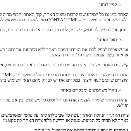
קניין רוחני
האתר כמו גם כל המידע שבו לרבות עיצוב האתר, קוד האתר, קבצי מדיה לר
בלעדי של אתר
קונטקט מי – CONTACT ME
ואין לעשות בהם שימוש ל
בנוסף אין להפיץ, להעתיק, לשכפל, לפרסם, לחקות או לעבד פיסות קוד, גר
תוכן האתר
אנו שואפים לספק לכם את המידע המוצג באתר ללא הפרעות אך יתכנו בשל שיק
או אחר בשל הפסקת השירות / הורדת האתר.
קישורים לאתר חיצוניים אינם מהווים ערובה כי מדובר באתרים בטוחים,
התכנים המוצעים באתר הינם בבעלותם הבלעדית של
קונטקט מי – CONTACT ME
היוצרים שייכים לגוף חיצוני. במקרים אלו יש לבדוק מהם תנאי השימוש בקיש
ניהול משתמשים ומבקרים באתר
הגולש.
צוות האתר / הנהלת האתר יעשה כל שביכולתו להגן על פרטי המשתמשים הר
באתר לא תהיה כל תביעה, טענה או דרישה כלפי צוות האתר
קונטקט מי – ONTACT ME
1.המידע הנאסף אודותיך ישמש את המפעיל, בין היתר: