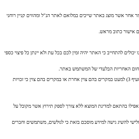
 אחר אשר מוצג באתר שייכים במלואם לאתר הנ"ל ומהווים קניין רוחני
כם אישור כתוב מראש.
ולים להתחייב כי האתר יהיה זמין לכם בכל עת ולא יינתן כל פיצוי כספי
 בתחום האחריות הבלעדי של המשתמש באתר.
ואין לעשות בהם שימוש אשר נועד את האמור בתקנון זה (ראה סעיף 3) למעט במקרים בהם צוין אחרת או במקרים בהם צוין כי זכויות
משתמש ובין אם על ידי חסימת כתובת הIP של המחשב שלו, כתובת הMACID של המחשב שלו או אפילו בהתאם למדינת המוצא ללא צורך לספק תירוץ אשר מקובל על
ישי להשיג גישה למידע מוסכם בזאת כי לגולשים, משתמשים וחברים