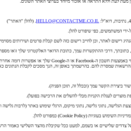
מעת לעת וללא התראה או אזכור מיוחד בערוצי האתר השונים.
HELLO@CONTACTME.CO.IL
. (להלן "האתר")
4.לחילופין, המפעיל שומר לעצמו זכות לאפשר בעתיד הרשמה ל
הרשאות שמסרת להם. בהרשמתך באופן זה, הנך מסכים לקבלת הנתונים כא