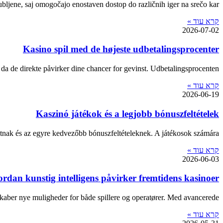
ljubljene, saj omogočajo enostaven dostop do različnih iger na srečo kar
קרא עוד »
2026-07-02
Kasino spil med de højeste udbetalingsprocenter
, da de direkte påvirker dine chancer for gevinst. Udbetalingsprocenten,
קרא עוד »
2026-06-19
Kaszinó játékok és a legjobb bónuszfeltételek
atnak és az egyre kedvezőbb bónuszfeltételeknek. A játékosok számára
קרא עוד »
2026-06-03
rdan kunstig intelligens påvirker fremtidens kasinoer
 skaber nye muligheder for både spillere og operatører. Med avancerede
קרא עוד »