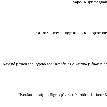
Najboljše spletne igral
Kasino spil med de højeste udbetalingsprocenter 
Kaszinó játékok és a legjobb bónuszfeltételek A kaszinó játékok vi
Hvordan kunstig intelligens påvirker fremtidens kasinoer K