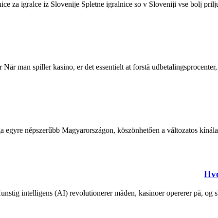
nice za igralce iz Slovenije Spletne igralnice so v Sloveniji vse bolj pri
Når man spiller kasino, er det essentielt at forstå udbetalingsprocenter
lága egyre népszerűbb Magyarországon, köszönhetően a változatos kínál
Hvo
unstig intelligens (AI) revolutionerer måden, kasinoer opererer på, og