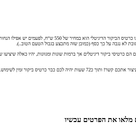
אז מעניין אתכם כרטיס ביקור דיגיטלי ואתם רוצים להתקדם – מצויי
ובת לא נגבה על כך כסף (כמובן שזה מתבצע בגבול הטעם הטוב..).
רץ נעים בין 200 ש“ח לעד 950 ש“ח – רובם ככולם הם כרטיסי ביקור דיגיטלים אך ברמות שונות ומגו
לכם כבר כרטיס ביקור זמין לשימוש.
מלאו את הפרטים עכשיו