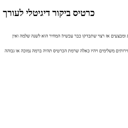
כרטיס ביקור דיגיטלי לעורך
ן! אצלנו כרטיס הביקור הדיגיטלי הוא במחיר של 550 ש“ח, לפעמים יש אפילו הנחות ומבצעים אז רצוי שתבדקו כבר עכשיו! המחיר הוא לשנה שלמה ואין
ונות, יהיו כאלה שיציעו שירותים משלימים ויהיו כאלה שרמת הכרטיס תהיה ברמה נמוכה או גבוהה