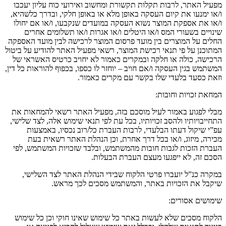
מפעיל האתר
,
לרבות תקלות תקשורת ומחשוב ואירועי כוח עליון יעכבו
ו
/
או ימנעו את קיום העסקה באופן מלא או באופן חלקי
,
ובדרך כלשהיא
,
ו
/
או את אספקת המוצר נשוא העסקה במועדים שנקבעו
,
ו
/
או אם יחולו
שינויים בשעורי המס ו
/
או היטלים ו
/
או אגרות ו
/
או תשלומים אחרים
החלים על המוצרים בין מועד פרסום המוצר לרכישה לבין מועד האספקה
המתוכנן על פי תנאי רכישת המוצר
,
רשאי מפעיל האתר להודיע על ביטול
הרכישה
,
כולה או חלקה ובמקרים כאמור לא יחויב כרטיס האשראי של
המשתמש בגין העסקה ו
/
אם חויב
–
יוחזר לו כספו
,
בכפוף להוראות כל דין
,
וזאת כסעד בלעדי שלו בקשר עם מקרים כאמור
.
המחאת זכויות וחובות
:
מבלי לפגוע באמור לעיל מוסכם בזה
,
מפעיל האתר רשאי להמחאות את
התחייבויותיו ולהסב זכויותיו
,
בכל עת לפי תנאי שימוש אלה
,
לצד שלישי
,
עפ
”
י שיקול דעתו הבלעדי
,
לרבות העברת כל
/
רוב נכסיו
,
באמצעות
מכירה
,
מיזוג
,
ו
/
או בכל דרך אחרת
,
וכן הנהלת האתר רשאית בעת
העברת הזכות לגבות חובות מהמשתמש
,
ובלבד שזכויות המשתמש
,
לפי
הסכם זה
,
לא ייפגעו מעצם העברת הבעלות
.
במקרה כנ
”
ל יועברו פרטי הלקוח שבידי הנהלת האתר לצד השלישי
,
שיקבל את הזכויות באתר
,
והמשתמש מסכים לכך מראש
.
שימושים אסורים
:
הלקוח מסכים שלא לעשות באתר כל שימוש שאינו חוקי וכן כל שימוש