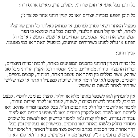
כל תוכן בעל אופי או תוכן טורדני
,
מעליב
,
עוין
,
מאיים או גס רוח
;
כל תוכן הפוגע בזכויות יוצרים ו
/
או כל קניין רוחני אחר של צד ג
’;
מפעיל האתר רשאי לסרב לפרסם
,
או למחוק לאלתר כל תוכן שהועלה
לאתר
,
לפי שיקול דעתו הבלעדי
,
לרבות בכל עת שימצא כי הפר
המשתמש את תנאי המסמכים המחייבים או שעשה מעשה או מחדל
הפוגע או עלול לפגוע בשירותים הניתנים
,
במפעיל האתר או במי מטעמו
.
קניין רוחני
:
כל זכויות הקניין הרוחני בתכנים המופיעים באתר
,
לרבות זכויות היוצרים
,
זכויות ההפצה
,
סודות מסחריים
,
סימני המסחר וכל הקניין הרוחני מכל סוג
שהוא
,
אשר כוללים בין היתר את עיצוב האתר
,
תמונות
,
קבצים גרפיים
,
יישומים
,
טקסט ו
/
או כל חומר אחר
,
שייכות למפעיל האתר או לצד שלישי
שהתיר לאתר לעשות בו שימוש
.
אין להעתיק ו
/
או לשכפל באופן מלא או חלקי
,
להציג בפומבי
,
להפיץ
,
לבצע
בפומבי
,
להעביר לרשות הציבור
,
לשנות
,
לעבד או ליצור יצירות נגזרות
,
למכור או להשכיר כל חלק מהתכנים הנ
”
ל
,
בכל אמצעי ומדיה שהיא
,
ו
\
או
לפרסם ו
\
או לשדר ו
\
או להקרין פומבית ו
\
או להשמיע פומבית ו
\
או ליצור
עבודות נגזרות
,
ו
\
או להקצות ו
\
או
למסור כרישיון ו
\
או לעשות כל שימוש
מסחרי בחלק כלשהו באתר ו
\
או בתכנים
,
במישרין או בעקיפין ובין בכל
דרך אחרת בלי הסכמה בכתב ומראש מצד מפעיל האתר
,
חל איסור על
כל שימוש בתכנים הנ
”
ל ובסימני מסחר המופיעים באתר ו
/
או לוגו האתר