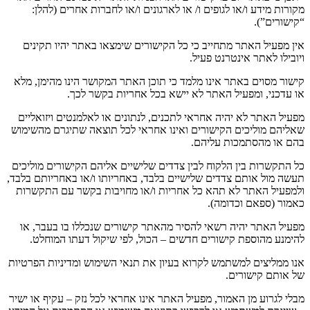
מקורות מידע ו
/
או לגופים ו
/
או לארגונים ו
/
או לחברות אחרים
(
להלן
:
“
קישורים
”).
אין מפעיל האתר מתחייב כי כל הקישורים שימצאו באתר יהיו תקינים
ויובילו לאתר אינטרנט פעיל
.
קישור מסוים באתר אינו מלמד כי תוכן האתר המקושר הינו מהימן
,
מלא
או עדכני
,
ומפעיל האתר לא יישא בכל אחריות בקשר לכך
.
מפעיל האתר לא יהיה אחראי לתכנים
,
לנתונים או לאלמנטים ויזואליים
שאליהם מוליכים הקישורים ואינו אחראי לכל תוצאה שתיגרם מהשימוש
בהם או מהסתמכות עליהם
.
כל התקשרות בין הלקוח לבין צדדים שלישיים אליהם הקישורים מוליכים
תעשה מול אותם צדדים שלישיים בלבד
,
באחריותו ו
/
או באחריותם בלבד
,
ולמפעיל האתר לא תהא כל אחריות ו
/
או מחויבות בקשר עם התקשרות
כאמור
(
ספאם וכדומה
).
מפעיל האתר יהיה רשאי להסיר מהאתר קישורים שנכללו בו בעבר
,
או
להימנע מהוספת קישורים חדשים
–
הכול
,
לפי שיקול דעתו המוחלט
.
אנו ממליצים למשתמש לקרוא בעיון את תנאי השימוש ומדיניות הפרטיות
של אותם קישורים
.
מבלי לגרוע מן האמור
,
מפעיל האתר אינו אחראי לכל נזק
–
עקיף או ישיר