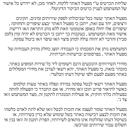
שליחת הכרטיס ע
”
י מפעיל האתר ללקוח
,
לאחר מכן
,
לא יידרש כל אישור
של המשתמש לעניין כרטיס הביקור הדיגיטלי
.
מפעיל האתר יעשה ככל שביכולתו לספק שירותים זמינים
,
תקינים
ורציפים
,
יחד עם זאת
,
ייתכן כי מפעיל האתר יבצע שיפורים ותחזוקה
,
שיפורים אלו יחולו באופן אוטומטי וזאת ללא מתן התראה ו
/
או דרישת
אישור מאת המשתמש
,
בעקבות כך ייתכן כי הכרטיס לא יהיה זמין
(
לזמן
סביר
)
והדבר לא יהווה עילה למתן פיצוי ו
/
או שיפוי ו
/
או ביטול עסקה
.
המשתמש נותן את הסכמתו כי העבודה תוצג כחלק מתיק העבודות של
מפעיל האתר
,
בפרסומים וברשתות חברתיות
.
מחירי השירותים הקובעים הינם רשומים ליד כל שירות המופיע באתר
,
מובהר בזאת
,
כי מפעיל האתר
,
יהא רשאי לעדכן את מחירי המסלולים
באתר מפעם לפעם ולפי שיקול דעתו הבלעדי
.
מפעיל האתר רשאי לבטל עסקה במידה ונפלה באתר טעות קולמוס
באשר לתיאור פריט תוכן ו
\
או מחירו
,
או אם התברר כי הפעולה לוותה
בפעילות בלתי חוקית
,
או פעילות המנוגדת לתקנון זה
,
מצד המשתמש ו
\
או
צד ג
’.
מפעיל האתר שומר לעצמו את הזכות לבטל ו
\
או שלא לתת לאדם כלשהו
את הזכות לבצע רכישות באתר בשל שימוש שלא כדין בשירותיו
,
או
בשיקול דעתו שהלקוח אינו מתאים לשירותיו
,
הפרת תקנון זה ו
\
או בגין אי
תשלום עבור שירותים שנרכשו
.