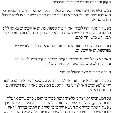
תקנון זה יהווה הסכם מחייב בין הצדדים
המשתמש מתחייב לעשות שימוש באתר בכפוף לתנאי השימוש ומצהיר כי
הוא יודע שהאתר וכל המובא בו אינו מהווה תחליף לייעוץ ו
/
או לטיפול בכל
תחום שהוא
.
מפעיל האתר זוקף לזכותו את הזכות לשנות את תנאי השימוש באתר ללא
כל הודעה מוקדמת למשתמשים בו ולא יהיה בכך בכדי לגרוע מתוקפו של
תנאי השימוש ותחולתם
.
כותרות הפרקים מובאות לשם נוחות והתמצאות בלבד ולא ישמשו
בפרשנות תנאי השימוש
.
האתר מציע לעסקים שירותי הקמת כרטיס ביקור דיגיטלי
,
שיווקו
והדרכות לשימוש בכרטיס
,
דפי נחיתה וכו
"'’.
הגבלת אחריות מצד מפעיל האתר
:
מפעיל האתר לא יהיה אחראי לכל נזק מכל סוג שלא יהיה אשר נגרם ו
/
או
ייגרם למשתמש ו
/
או לצד ג
’
בגין התכנים המוצגים באתר ו
/
או השירותים
הניתנים באתר
.
על המשתמש ו
/
או צד ג
’
כלשהו אשר סבור כי תוכן מסוים גורם או עלול
לגרום לו נזק
,
יש לפנות למפעיל האתר ולהתריע בפניה על כך
,
לאחר מכן
מפעיל האתר יבדוק את הנושא וייתכן כי יסיר את התוכן במידה ויראה
לנכון לעשות כן
,
אין באמור בכדי להשית אחריות על מפעיל האתר ויודגש