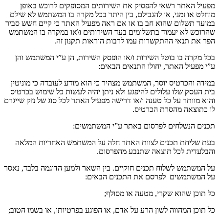
מפעיל האתר רשאי להפסיק את השירותים המסופקים לרוכש באופן
מוחלט או זמני
,
או להגבילם
,
בין היתר בכל מקרה בו המשתמש לא שילם
במועד תשלום שהוא חב בו או אם ראה מפעיל האתר כי קיים חשש סביר
שהרוכש לא יעמוד בתשלומים בעד השירותים ו
\
או במקרה בו המשתמש
הפר את תנאי ההתקשרות עמו לרבות הוראות תקנון זה
.
בכל מקרה בו בוטל השירות ו
/
או הופסק השירות
,
הן ע
”
י המשתמש והן
ע
”
י מפעיל האתר
,
יחולו התנאים הבאים
:
במידה והכרטיס יוסר
,
המשתמש מצהיר כי הוא מודע לעובדה כי מוניטין
בית העסק שלו עלולים להיפגע ולא ניתן יהיה לעשות כל שימוש בכרטיס
והוא מוותר על כל טענה ו
/
או דרישה מפעיל האתר לכל סוג של נזק שייגרם
לו כתוצאה מהסרת הכרטיס
.
תכנים הנשלחים לפרסום באתר ע
”
י המשתמשים
:
בעת שליחת תכנים לצוות האתר חלה על המשתמש האחריות המלאה
והבלעדית לכל תוצאה שתנבע מהפרסום
.
על המשתמש לשלוח תכנים חוקיים
.
בין השאר ולמען הדוגמה בלבד
,
נאסר
על המשתמשים
לפרסם את התכנים הבאים
:
כל תוכן שהוא שקרי
,
מטעה או מסולף
;
כל תוכן המהווה לשון הרע על אדם
,
או הפוגע בפרטיותו
,
או בשמו הטוב
;