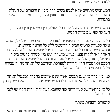
ללא הרשאה ממפעיל האתר
.
המשתמש מתחייב שלא לפגוע בשום דרך בזכויות היוצרים של הנהלת
האתר
,
בין אם באופן ישיר ובין אם באופן עקיף
,
בין בתמורה ובין שלא
בתמורה
.
המשתמש מתחייב שלא לעשות כל פעולה
,
בין במישרין ובין בעקיפין
,
העלולה לפגוע בזכויות הקניין
.
כל שימוש הפוגע בזכויות היוצרים ו
/
או בקניין רוחני כמפורט לעיל
,
ישמש
עילה לסגירת כרטיס הביקור הדיגיטלי ללא כל הודעה מוקדמת
,
והמשתמש יישא בכל ההוצאות אשר יגרמו למפעיל האתר ו
/
או ללקוחות
האתר ו
/
או ללקוח עצמו בגין שימוש זה
,
ו
/
או בגין סגירת כרטיס ביקור
דיגיטלי
,
וזאת
,
מבלי לגרוע מכל סעד אחר המגיע למפעיל האתר מכוח
הסכם ו
/
או מכוח הדין
.
חדירה למערכת המחשב של האתר מהווה עבירה
פלילית על פי הדין החל בישראל
.
כמו כן יובהר כי ישנם תכנים אשר אינם שייכים בהכרח למפעיל האתר
אלא ניתן למפעיל האתר רשות לבצע שימוש מסחרי בדרך של רישיון כדין
.
כל ס
’
בהקשר של קניין רוחני כפי שהובא לעיל יחול ויהיה תקף אף לגבי
תכנים אלו
.
קישורים והפניות באתר
:
ייתכן כי באתר יופיעו קישורים ו
/
או הפניות לאתרי אינטרנט אחרים ו
/
או