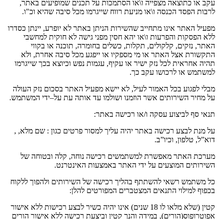
עקב או כתוצאה מצפייה ו
\
או הסתמכות על תכנים שמופיעים באתר
,
לרבות הפסד הכנסה ו
\
או מניעת רווח שייגרמו מכל סיבה שהיא וכ
"
ו
.
מפעיל האתר אינו מתחייב שהשירות הניתן באתר לא יופרע
,
יינתן כסדרו
ללא הפסקות והפרעות ו
\
או יהא חסין מפני גישה לא חוקית למחשבי
האתר
,
נזקים
,
קלקולים
,
תקלות
,
כשלים בחומרה
,
תוכנה או בקווי
התקשורת אצל האתר או מי מספקיו או ייפגע מכל סיבה אחרת
,
ולא
תהיה אחראית לכל נזק ישיר או עקיף
,
עגמות נפש וכיוצא בכך שייגרמו
למשתמש או לרכושו עקב כך
.
מבלי לפגוע בכל האמור לעיל
,
לא יישא מפעיל האתר בסכום נזק העולה
על מחיר השירותים אשר הוזמנו ושולמו עד אותה עת על
–
ידי המשתמש
.
תנאי סף לביצוע עסקה ו
/
או רכישה באתר
:
על מנת לבצע רכישה באתר יהיה עליך למסור פרטים כגון
:
שם מלא
, ,
דוא
”
ל
,
טלפון
,
וכיו
”
ב
.
מערכת האתר מאפשרת למשתמשים רכישה נוחה
,
קלה ובטוחה של
השירותים המוצעים על ידי האתר באמצעות האינטרנט
.
כל משתמש רשאי להשתתף בהליך רכישה של השירותים ולהפוך ללקוח
בכפוף למילוי התנאים המצטברים המפורטים להלן
:
קטין
(
שלא מלאו לו
18
שנים
)
אינו יהיה כשיר לבצע רכישות ללא אישור
אפוטרופוס
(
הורים
),
במידה והנך קטין וביצעת רכישה ללא אישור הורים