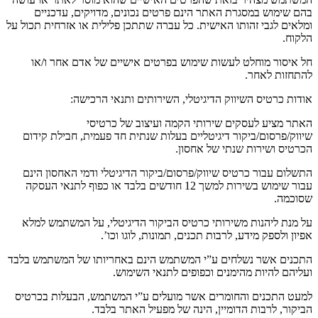
בהם שימוש במסגרת האתר הינם פרטים נכונים
,
מדויקים
,
עדכניים
ומלאים לגבי זהותו האישית
.
כל עברה שתתכן פלילית או אזרחית תכול על
הלקוח
.
חל איסור מוחלט לעשות שימוש בפרטים אישיים של אדם אחר ו
/
או
להתחזות לאחר
.
אודות כרטיס השיווק הדיגיטלי
,
השירותים ותנאי הרכישה
:
האתר מציע לעסקים שירותי הקמה ועיצוב של כרטיסי
שיווק
/
פרסום
/
ביקור דיגיטליים בעלות שנתית חד פעמית
,
חבילת קידום
הכרטיס ושירות שנתי של אחסון
.
התשלום עבור כרטיס שיווק
/
פרסום
/
ביקור הדיגיטלי ודמי האחסון הינם
עבור שימוש בשירות למשך
12
חודשים בלבד או כפוף לתנאי העסקה
שסוכמה
.
על מנת ליהנות משירותי כרטיס הביקור הדיגיטלי
,
על המשתמש למלא
אפיון ולספק מידע
,
לרבות תכנים
,
תמונות
,
לוגו וכו
’.
התכנים אשר נשלחים ע
”
י המשתמש הינם באחריותו של המשתמש בלבד
ועליהם להיות מהימנים וכפופים לתנאי השימוש
.
למעט התכנים והחומרים אשר מועלים ע
”
י המשתמש
,
הבעלות בכרטיס
הביקור
,
לרבות הדומיין
,
הינה של מפעיל האתר בלבד
.