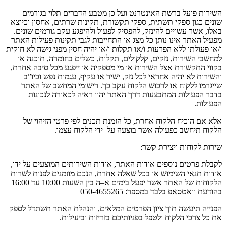
השירות פועל ברשת האינטרנט ועל כן מטבע הדברים תלוי בגורמים
שונים כגון ספקי תשתית
,
ספקי תקשורת
,
תקינות שרתים
,
אחסון וכיוצא
באלו
,
אשר עשויים להינזק
,
להפסיק לפעול ולהיפגע עקב גורמים שונים
.
מפעיל האתר אינו נותן כל מצג או התחייבות לגבי תקינות פעילות האתר
ו
/
או פעולתו ללא הפרעות ו
/
או תקלות ו
/
או יהיה חסין מפני גישה לא חוקית
למחשבי השירות
,
נזקים
,
קלקולים
,
תקלות
,
כשלים בחומרה
,
תוכנה או
בקווי התקשורת אצל השירות או מי מספקיה או ייפגע מכל סיבה אחרת
,
והשירות לא יהיה אחראי לכל נזק
,
ישיר או עקיף
,
עגמות נפש וכיו
”
ב
שייגרמו ללקוח או לרכוש הלקוח עקב כך
.
רישומי המחשב של האתר
בדבר הפעולות המתבצעות דרך האתר יהוו ראיה לכאורה לנכונות
הפעולות
.
אלא אם הוכיח הלקוח אחרת
,
כל הזמנת תכנים לפי פרטי הזיהוי של
הלקוח תיחשב כפעולה אשר בוצעה על
–
ידי הלקוח עצמו
.
שירות לקוחות ויצירת קשר
:
לקבלת פרטים נוספים אודות האתר
,
אודות השירותים המוצעים על ידו
,
אודות תנאי השימוש או בכל שאלה אחרת
,
הנכם מוזמנים לפנות לשרות
הלקוחות של האתר אשר יפעל בימים א
–
ה בין השעות
10:00
עד
16:00
בהודעת וואטסאפ בלבד במספר
: 050-4655265
הפנייה תיעשה תוך ציון הפרטים המלאים
,
והנהלת האתר תשתדל לספק
את כל צרכי הלקוח ולטפל בפניותיכם בזריזות וביעילות
.