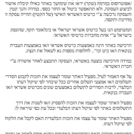
/
אפוטרופוס במרמה
(
שקר
)
יראו את שימושך באתר כאילו קיבלת אישור
לביצוע העסקה
,
ולא תתאפשר ביטול או החזר כספי
,
במידה והנך קטין
והעסקה נרכשה ע
"
י כרטיס האשראי האישי
(
של הקטין
)
תהייה עסקה זו
מחייבת ותקפה
.
המשתמש הנו בעל כרטיס אשראי ישראלי או בינלאומי תקף
,
שהונפק
בישראל ע
”
י אחת מחברות כרטיסי האשראי
.
הרכישה באתר הינה באמצעות כרטיס אשראי ו
/
או באמצעות העברה
בנקאית ו
/
או ביט וכו
'‘..
לחלופות נוספות נא לשאול את הנציג
.
במידה והרכישה בוצעה באשראי
,
העסקה תתבצע לאחר אישורה ע
”
י
חברת האשראי
.
על אף האמור לעיל
,
מפעיל האתר שומר לעצמו את הזכות לקבוע הסדרי
תשלומים ו
/
או אמצעי תשלום אחרים ככל שיבחר לפי שיקול דעתו
הבלעדי
,
לרבות הסדרים לתשלום באמצעים שונים מכרטיס אשראי ו
/
או
העברה בנקאית
.
מפעיל האתר שומר לעצמו את הזכות להפסיק ו
/
או לשנות את דרך
התשלומים באתר לפי שיקול דעתו הבלעדי ובכל עת כפי שיראה לו
.
מפעיל האתר שומר על עצמו את הזכות הבלעדית האם לקבל את הלקוח
לפי שיקול דעתו
.
המשתמש מצהיר בזאת שהפרטים האישיים שהוא מוסר לאתר או עושה