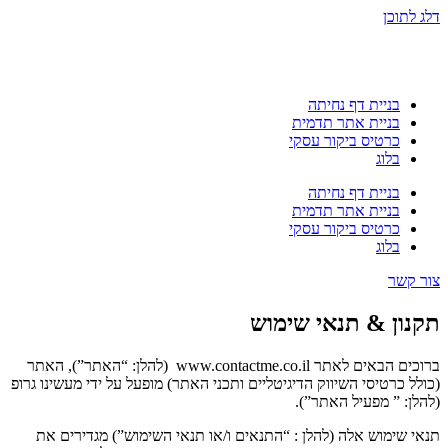
דלג לתוכן
בניית דף נחיתה
בניית אתר תדמית
כרטיס ביקור עסקי
בלוג
בניית דף נחיתה
בניית אתר תדמית
כרטיס ביקור עסקי
בלוג
צור קשר
תקנון & תנאי שימוש
ברוכים הבאים לאתר
www.contactme.co.il
(
להלן
: “
האתר
”),
האתר
(
כולל כרטיסי השיווק הדיגיטליים ותכני האתר
)
מופעל על ידי מעשינו גרופ
(
להלן
: ”
מפעיל האתר
”).
תנאי שימוש אלה
(
להלן
: “
התנאים ו
/
או תנאי השימוש
”)
מגדירים את