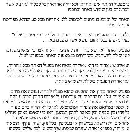
כי מפעיל האתר איננו אחראי ולא יהיה אחראי לכל סכסוך ו
/
או נזק אשר
יוצר
/
יגרם בגין שימוש באתר ובתכניו
.
האתר וכל המוצג בו ניתנים לשימוש ללא אחריות מכל סוג שהוא
,
מפורשת
או משתמעת
.
כל התכנים המוצגים באתר אינם מהווים תחליף לייעוץ ו
/
או טיפול ע
”
י
בעלי מקצוע בכל תחום ונושא אשר מוצגים באתר
.
מפעיל האתר לא יישא באחריות להתאמת האתר לצורכי המשתמש
,
וכן
לאי יכולת להשתמש בשירותים באמצעות האתר
,
כמפורט לעיל
.
המשתמש מצהיר כי הוא משחרר בזאת את מפעיל האתר מכל אחריות
,
במישרין או בעקיפין
,
לכל מקרה שבו ביצוע עסקה ו
/
או גלישה באתר לא
יבוצעו
,
בחלקן ו
/
או במלואן
,
מכל סיבה שהיא ומאחריות לכל בעיה טכנית
ו
/
או אחרת הפוגמת ביכולת השימוש באתר
.
מפעיל האתר בודק את התכנים שהוא מעלה לאתר
,
ועושה את מירב
המאמצים על מנת להקפיד על איכותם ועל איכות התוכן המופיע בהם
,
עם זאת
,
מפעיל האתר אינו יכול להתחייב כי כלל התכנים יתאימו במלואם
או יספקו במלואם את ציפיות המשתמש
,
ו
\
או כי לא תהיה בהם טעות
כלשהי
(
בין טכנית ובין באשר לתוכן המוצג
),
ו
\
או כי יתאימו באופן מוחלט
לערכיו של כל משתמש
,
משכך
,
מפעיל האתר ו
\
או מי מטעמו לא יהיו
אחראים
,
ולא יישאו
,
במישרין או בעקיפין
,
בכל נזק
,
ישיר
,
עקיף
,
תוצאתי
או מיוחד
,
כספי או אחר
,
שנגרם למשתמש
\
רוכש או לצד שלישי כלשהו