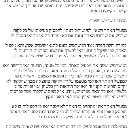
–
שייגרם למשתמש או לרכושו כתוצאה משימוש או הסתמכות על המידע
והתכנים המופיעים באתרים שאליהם יגיע באמצעות או דרך שימוש או
קישור הקיימים באתר
.
הפסקת שימוש ושיפוי
:
מפעיל האתר רשאי
,
לפי שיקול דעתו
,
להפסיק פעילותו של כל לקוח
שרכש את שירותי האתר וזאת אם לא יעמוד בתנאי מתנאי הסכם זה
.
במידה וחלה הפרה מצד המשתמש בנוגע לתנאי שימוש אלה
,
יהא מפעיל
האתר
,
לפי שיקול דעתו
,
זכאי לחשוף את שמו והפרטים הידועים לו
אודותיו בכל הליך משפטי
,
אף אם לא יינתן צו שיפוטי המורה על כך
.
המשתמש ישפה את מפעיל האתר
,
בגין כל טענה
,
תביעה ו
/
או דרישה ו
/
או
נזק ו
/
או הפסד
,
אובדן רווח
,
תשלום או הוצאה
,
לרבות תשלומי ריבית
ותשלום שכר טרחה סביר לעורכי דין והוצאות משפט
,
אשר ייגרמו
למפעיל האתר ו
/
או למי מטעמו על ידי הלקוח כתוצאה מכך שהלקוח לא
יקיים הוראות תקנון זה ו
/
או יפר הוראות דין כלשהן ו
/
או זכויות צד ג
’
כלשהן
,
ו
/
או כתוצאה מפרטים
,
מידע או קבצים שהלקוח מסר לפרסום
,
כפי שבאו לידי ביטוי באופן ישיר ו
/
או באופן עקיף
.
מפעיל האתר אינו מתחייב כי האתר לא ייסגר ו
/
או כי הפעילות בו לא
תופסק באופן זמני או קבוע ושומר לעצמה את הזכות לסגור את האתר
ו
/
או את פעילותו בכל עת על פי שיקול דעתו הבלעדי
.
מבלי לגרוע מהאמור לעיל
,
במידה וגורמים ו
/
או אירועים שאינם בשליטת