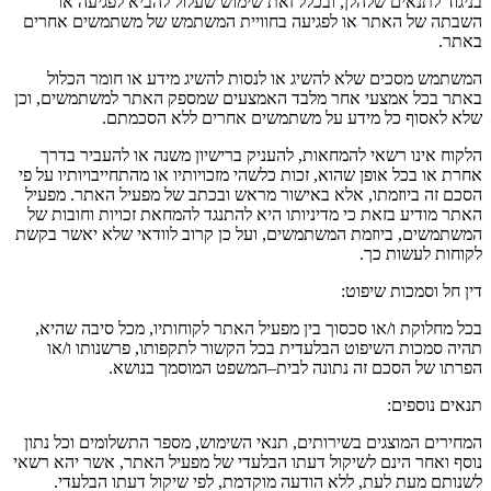
בניגוד לתנאים שלהלן
,
ובכלל זאת שימוש שעלול להביא לפגיעה או
השבתה של האתר או לפגיעה בחוויית המשתמש של משתמשים אחרים
באתר
.
המשתמש מסכים שלא להשיג או לנסות להשיג מידע או חומר הכלול
באתר בכל אמצעי אחר מלבד האמצעים שמספק האתר למשתמשים
,
וכן
שלא לאסוף כל מידע על משתמשים אחרים ללא הסכמתם
.
הלקוח אינו רשאי להמחאות
,
להעניק ברישיון משנה או להעביר בדרך
אחרת או בכל אופן שהוא
,
זכות כלשהי מזכויותיו או מהתחייבויותיו על פי
הסכם זה ביוזמתו
,
אלא באישור מראש ובכתב של מפעיל האתר
.
מפעיל
האתר מודיע בזאת כי מדיניותו היא להתנגד להמחאת זכויות וחובות של
המשתמשים
,
ביוזמת המשתמשים
,
ועל כן קרוב לוודאי שלא יאשר בקשת
לקוחות לעשות כך
.
דין חל וסמכות שיפוט
:
בכל מחלוקת ו
/
או סכסוך בין מפעיל האתר לקוחותיו
,
מכל סיבה שהיא
,
תהיה סמכות השיפוט הבלעדית בכל הקשור לתקפותו
,
פרשנותו ו
/
או
הפרתו של הסכם זה נתונה לבית
–
המשפט המוסמך בנושא
.
תנאים נוספים
:
המחירים המוצגים בשירותים
,
תנאי השימוש
,
מספר התשלומים וכל נתון
נוסף ואחר הינם לשיקול דעתו הבלעדי של מפעיל האתר
,
אשר יהא רשאי
לשנותם מעת לעת
,
ללא הודעה מוקדמת
,
לפי שיקול דעתו הבלעדי
.