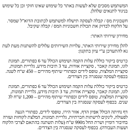
המשתמש מסכים שלא לעשות באתר כל שימוש שאינו חוקי וכן כל שימוש
בניגוד לתנאים שלהלן
.
חשבונית מס
/
קבלה לעסקה תישלח למשתמש לכתובת הדוא
”
ל שמסר
.
על הלקוח לבדוק את תכולת חשבוניות המס
/
קבלה שקיבל
.
מחירון שירותי האתר
:
להלן מחירון שירותי האתר
,
עלויות השירותים עלולים להשתנות מעת לעת
נא להתעדכן ע
“
י עיון בתקנון
:
כרטיס ביקור כוללת עלות הקמה ושימוש הכולל עד
6
כפתורים
,
תמונת
לוגו
,
תמונת קאבר
,
סקציית אודות
,
עד
3
תיבות מידע
,
גלריית תמונות
,
סקציית המלצות
,
טופס לידים וכפתורי שיתוף מהירים
– 450
ש
“
ח לשנה
.
בכפוף לעסקה שנסגרה בין הצדדים
.
כרטיס ביקור כוללת עלות הקמה ושימוש הכולל עד
6
כפתורים
,
תמונת
לוגו
,
תמונת קאבר
,
סקציית אודות
,
עד
3
תיבות מידע
,
גלריית תמונות
,
סקציית המלצות
,
טופס לידים וכפתורי שיתוף מהירים
– 1,200
ש
“
ח ל
3
שנים
.
בכפוף לעסקה שנסגרה בין הצדדים
.
דף נחיתה הכולל אפיון הדף
,
אזור הירו
,
טופסי לידים
,
כפתורי הנעה
לפעולה
,
לינקים לרשתות חברתיות
,
גלריית תמונות
,
המלצת לקוחות ועזרה
בחיבור דומיין ושרת החל מ
990
ש
”
ח
(
עלות תשתנה בהתאם לצרכי הלקוח
ושעות העבודה
).
בכפוף לעסקה שנסגרה בין הצדדים
.