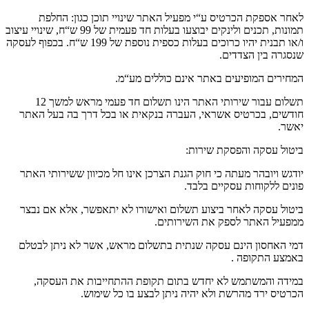
לאחר אספקת הכרטיס ע
“
י מפעיל האתר שינויי תוכן כגון
:
החלפת
תמונות
,
תכנים ולינקים יבוצעו בעלות חד פעמית של
99
ש
“
ח
,
שינויי עיצוב
ו
/
או תבנית יהיו כרוכים בעלות כספית נוספת של
199
ש
“
ח
.
בכפוף לעסקה
שנסגרה בין הצדדים
.
המחירים המופיעים באתר אינם כוללים מע
“
מ
.
תשלום עבור שירותי האתר הינו תשלום חד פעמי מראש למשך
12
חודשים
,
בכרטיס אשראי
,
העברה בנקאית או בכל דרך בה בעל האתר
יאשר
.
ביטול עסקה והפסקת שירות
:
יודגש ויובהר מעתה כי חוק הגנת הצרכן אינו חל מכיוון ששירותי האתר
פונים ללקוחות עסקיים בלבד
.
ביטול עסקה לאחר ביצוע תשלום ואישורו לא יתאפשר
,
אלא אם נבצר
ממפעיל האתר לספק את השירותים
.
דמי האחסון הינם עסקה שנתית בתשלום מראש
,
אשר לא ניתן לבטלם
באמצע התקופה
.
במידה והמשתמש לא יחדש בתום תקופת ההתחייבות את העסקה
,
הכרטיס ירד מהרשת ולא יהיה ניתן לבצע בו כל שימוש
.