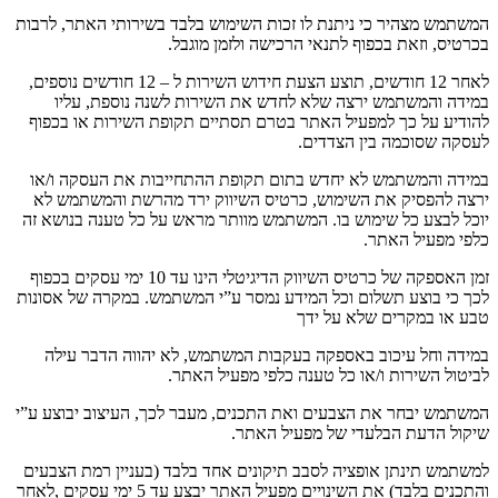
המשתמש מצהיר כי ניתנת לו זכות השימוש בלבד בשירותי האתר
,
לרבות
בכרטיס
,
וזאת בכפוף לתנאי הרכישה ולזמן מוגבל
.
לאחר
12
חודשים
,
תוצע הצעת חידוש השירות ל
– 12
חודשים נוספים
,
במידה והמשתמש ירצה שלא לחדש את השירות לשנה נוספת
,
עליו
להודיע על כך למפעיל האתר בטרם תסתיים תקופת השירות או בכפוף
לעסקה שסוכמה בין הצדדים
.
במידה והמשתמש לא יחדש בתום תקופת ההתחייבות את העסקה ו
/
או
ירצה להפסיק את השימוש
,
כרטיס השיווק ירד מהרשת והמשתמש לא
יוכל לבצע כל שימוש בו
.
המשתמש מוותר מראש על כל טענה בנושא זה
כלפי מפעיל האתר
.
זמן האספקה של כרטיס השיווק הדיגיטלי הינו עד
10
ימי עסקים בכפוף
לכך כי בוצע תשלום וכל המידע נמסר ע
”
י המשתמש
.
במקרה של אסונות
טבע או במקרים שלא על ידך
במידה וחל עיכוב באספקה בעקבות המשתמש
,
לא יהווה הדבר עילה
לביטול השירות ו
/
או כל טענה כלפי מפעיל האתר
.
המשתמש יבחר את הצבעים ואת התכנים
,
מעבר לכך
,
העיצוב יבוצע ע
”
י
שיקול הדעת הבלעדי של מפעיל האתר
.
למשתמש תינתן אופציה לסבב תיקונים אחד בלבד
(
בעניין רמת הצבעים
והתכנים בלבד
)
את השינויים מפעיל האתר יבצע עד
5
ימי עסקים
,
לאחר